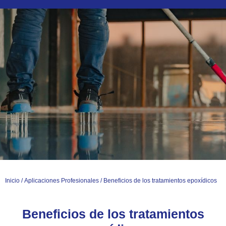
Ir
al
contenido
Inicio
/
Aplicaciones Profesionales
/ Beneficios de los tratamientos epoxídicos
Beneficios de los tratamientos