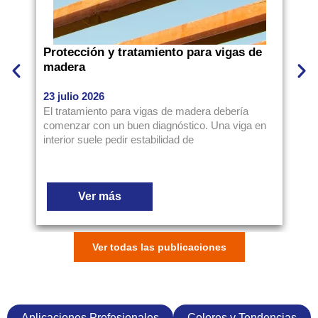
Protección y tratamiento para vigas de
Có
madera
pa
23 julio 2026
16
El tratamiento para vigas de madera debería
Es
comenzar con un buen diagnóstico. Una viga en
li
interior suele pedir estabilidad de
un
Ver más
Ver todas las publicaciones
Aplicaciones Profesionales
Colores y Tendencias