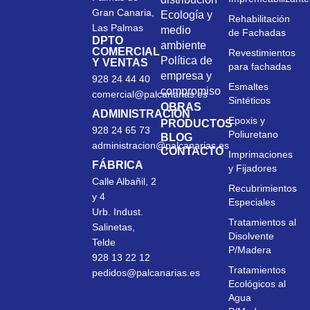
Gran Canaria,
Ecología y
Rehabilitación
Las Palmas
medio
de Fachadas
DPTO
ambiente
COMERCIAL
Revestimientos
Política de
Y VENTAS
para fachadas
empresa y
928 24 44 40
Esmaltes
compromiso
comercial@palcanarias.es
Sintéticos
OBRAS
ADMINISTRACIÓN
Epoxis y
PRODUCTOS
928 24 65 73
Poliuretano
BLOG
administracion@palcanarias.es
CONTACTO
Imprimaciones
FÁBRICA
y Fijadores
Calle Albañil, 2
Recubrimientos
y 4
Especiales
Urb. Indust.
Tratamientos al
Salinetas,
Disolvente
Telde
P/Madera
928 13 22 12
Tratamientos
pedidos@palcanarias.es
Ecológicos al
Agua