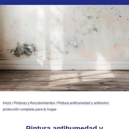
Ir
al
contenido
Inicio
/
Pinturas y Recubrimientos
/ Pintura antihumedad y antimoho:
protección completa para tu hogar
Pintura antihumedad y