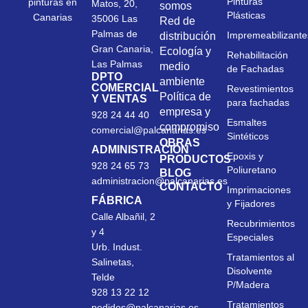
Pinturas
pinturas en
Matos, 20,
somos
Plásticas
Canarias
35006 Las
Red de
Palmas de
Impremeabilizante
distribución
Gran Canaria,
Ecología y
Rehabilitación
Las Palmas
medio
de Fachadas
DPTO
ambiente
COMERCIAL
Revestimientos
Política de
Y VENTAS
para fachadas
empresa y
928 24 44 40
Esmaltes
compromiso
comercial@palcanarias.es
Sintéticos
OBRAS
ADMINISTRACIÓN
Epoxis y
PRODUCTOS
928 24 65 73
Poliuretano
BLOG
administracion@palcanarias.es
CONTACTO
Imprimaciones
FÁBRICA
y Fijadores
Calle Albañil, 2
Recubrimientos
y 4
Especiales
Urb. Indust.
Tratamientos al
Salinetas,
Disolvente
Telde
P/Madera
928 13 22 12
Tratamientos
pedidos@palcanarias.es