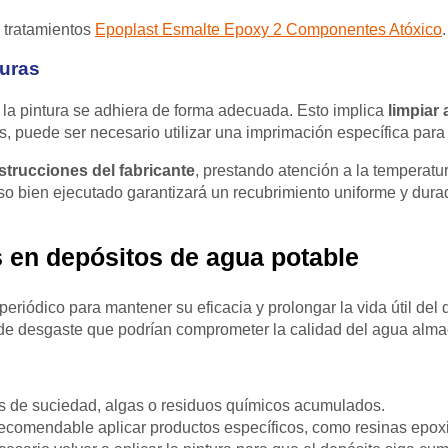
e tratamientos
Epoplast Esmalte Epoxy 2 Componentes Atóxico
.
turas
 la pintura se adhiera de forma adecuada. Esto implica
limpiar
 puede ser necesario utilizar una imprimación específica para me
nstrucciones del fabricante
, prestando atención a la temperatur
o bien ejecutado garantizará un recubrimiento uniforme y durad
 en depósitos de agua potable
eriódico para mantener su eficacia y prolongar la vida útil del 
s de desgaste que podrían comprometer la calidad del agua alm
os de suciedad, algas o residuos químicos acumulados.
recomendable aplicar productos específicos, como resinas epoxi