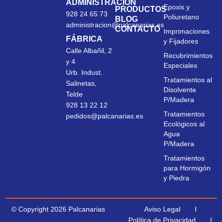
ADMINISTRACIÓN
Epoxis y
PRODUCTOS
928 24 65 73
Poliuretano
BLOG
administracion@palcanarias.es
CONTACTO
Imprimaciones
FÁBRICA
y Fijadores
Calle Albañil, 2
Recubrimientos
y 4
Especiales
Urb. Indust.
Tratamientos al
Salinetas,
Disolvente
Telde
P/Madera
928 13 22 12
Tratamientos
pedidos@palcanarias.es
Ecológicos al
Agua
P/Madera
Tratamientos
para Hormigón
y Piedra
© Copyright 2026 Palcanarias
Aviso Legal
I
Política de Privacidad
I