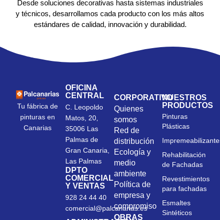
Desde soluciones decorativas hasta sistemas industriales
y técnicos, desarrollamos cada producto con los más altos
estándares de calidad, innovación y durabilidad.
OFICINA
CENTRAL
CORPORATIVO
NUESTROS
PRODUCTOS
Tu fábrica de
C. Leopoldo
Quienes
Pinturas
pinturas en
Matos, 20,
somos
Plásticas
Canarias
35006 Las
Red de
Palmas de
Impremeabilizante
distribución
Gran Canaria,
Ecología y
Rehabilitación
Las Palmas
medio
de Fachadas
DPTO
ambiente
COMERCIAL
Revestimientos
Política de
Y VENTAS
para fachadas
empresa y
928 24 44 40
Esmaltes
compromiso
comercial@palcanarias.es
Sintéticos
OBRAS