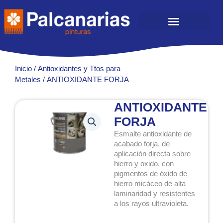
Ir
al
contenido
Inicio
/
Antioxidantes y Ttos para
Metales
/ ANTIOXIDANTE FORJA
ANTIOXIDANTE
FORJA
Esmalte antioxidante de
acabado forja, de
aplicación directa sobre
hierro y oxido, con
pigmentos de óxido de
hierro micáceo de alta
laminaridad y resistentes
a los rayos ultravioleta.