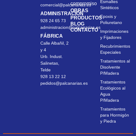
Esmaltes
compromiso
comercial@palcanarias.es
Sintéticos
OBRAS
ADMINISTRACIÓN
Epoxis y
PRODUCTOS
928 24 65 73
Poliuretano
BLOG
administracion@palcanarias.es
CONTACTO
Imprimaciones
FÁBRICA
y Fijadores
Calle Albañil, 2
Recubrimientos
y 4
Especiales
Urb. Indust.
Tratamientos al
Salinetas,
Disolvente
Telde
P/Madera
928 13 22 12
Tratamientos
pedidos@palcanarias.es
Ecológicos al
Agua
P/Madera
Tratamientos
para Hormigón
y Piedra