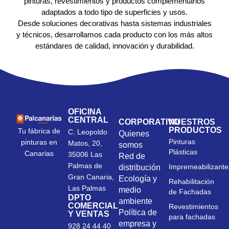
pinturas, revestimientos y productos complementarios
adaptados a todo tipo de superficies y usos.
Desde soluciones decorativas hasta sistemas industriales
y técnicos, desarrollamos cada producto con los más altos
estándares de calidad, innovación y durabilidad.
OFICINA
CENTRAL
CORPORATIVO
NUESTROS
PRODUCTOS
Tu fábrica de
C. Leopoldo
Quienes
Pinturas
pinturas en
Matos, 20,
somos
Plásticas
Canarias
35006 Las
Red de
Palmas de
Impremeabilizante
distribución
Gran Canaria,
Ecología y
Rehabilitación
Las Palmas
medio
de Fachadas
DPTO
ambiente
COMERCIAL
Revestimientos
Política de
Y VENTAS
para fachadas
empresa y
928 24 44 40