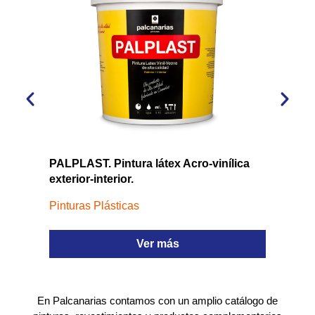
PALPLAST. Pintura látex Acro-vinílica
PALSA
exterior-interior.
acríli
Pinturas Plásticas
Revest
Ver más
En Palcanarias contamos con un amplio catálogo de