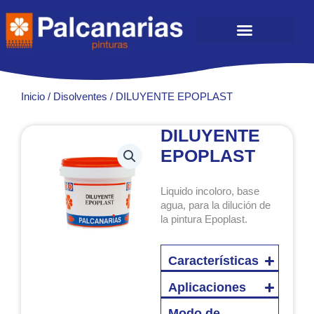
Ir
al
contenido
Inicio
/
Disolventes
/ DILUYENTE EPOPLAST
DILUYENTE
EPOPLAST
Liquido incoloro, base
agua, para la dilución de
la pintura Epoplast.
Características
Aplicaciones
Modo de