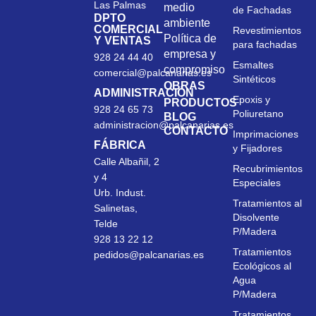
Las Palmas
medio
de Fachadas
DPTO
ambiente
COMERCIAL
Revestimientos
Política de
Y VENTAS
para fachadas
empresa y
928 24 44 40
Esmaltes
compromiso
comercial@palcanarias.es
Sintéticos
OBRAS
ADMINISTRACIÓN
Epoxis y
PRODUCTOS
928 24 65 73
Poliuretano
BLOG
administracion@palcanarias.es
CONTACTO
Imprimaciones
FÁBRICA
y Fijadores
Calle Albañil, 2
Recubrimientos
y 4
Especiales
Urb. Indust.
Tratamientos al
Salinetas,
Disolvente
Telde
P/Madera
928 13 22 12
Tratamientos
pedidos@palcanarias.es
Ecológicos al
Agua
P/Madera
Tratamientos