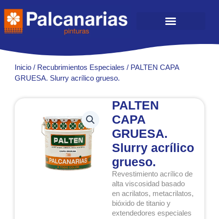
Ir
al
contenido
Inicio
/
Recubrimientos Especiales
/ PALTEN CAPA
GRUESA. Slurry acrílico grueso.
PALTEN
CAPA
GRUESA.
Slurry acrílico
grueso.
Revestimiento acrílico de
alta viscosidad basado
en acrilatos, metacrilatos,
bióxido de titanio y
extendedores especiales