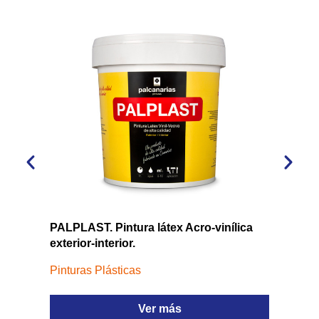
PALPLAST. Pintura látex Acro-vinílica
PALSA
exterior-interior.
acríli
Pinturas Plásticas
Revest
Ver más